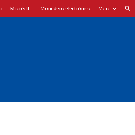
n
Mi crédito
Monedero electrónico
More
ion